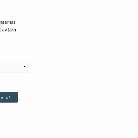
ansarnas
 av järn
dning