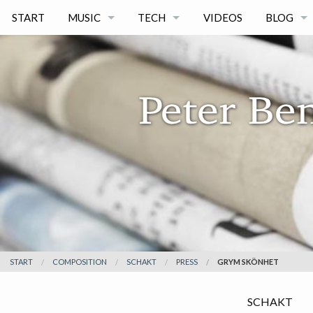
START
MUSIC
TECH
VIDEOS
BLOG
COMPOSITION
PROGRAMMING
BLOG AR
- THE MAIDS
LINKEDIN CV
- SCHAKT
ORGAN
PRESS
START
COMPOSITION
SCHAKT
PRESS
GRYM SKÖNHET
SCHAKT