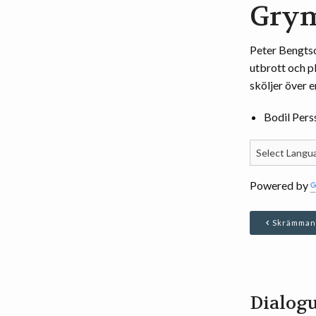
Grym
Peter Bengtso
utbrott och p
sköljer över 
Bodil Pers
Powered by
Skrämman
Dialogu