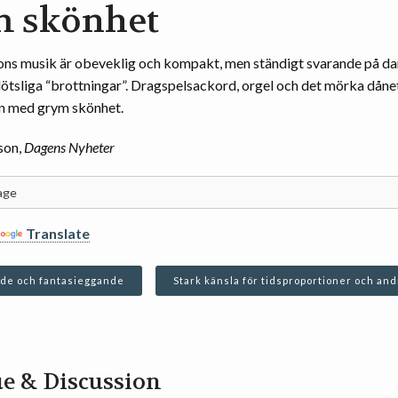
 skönhet
ns musik är obeveklig och kompakt, men ständigt svarande på d
lötsliga “brottningar”. Dragspelsackord, orgel och det mörka dånet
en med grym skönhet.
son,
Dagens Nyheter
Translate
de och fantasieggande
Stark känsla för tidsproportioner och an
e & Discussion