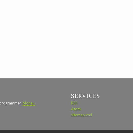
SERVICES
d programmer.
More ›
RSS
Atom
sitemap.xml